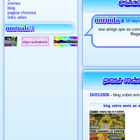
estad
shrines
blog
pagina chistosa
links utiles
mirinda
🏂 18 days
mutuals!!
ese amigo que se compr
#lega
post má
16/01/2026 -
blog sobre en