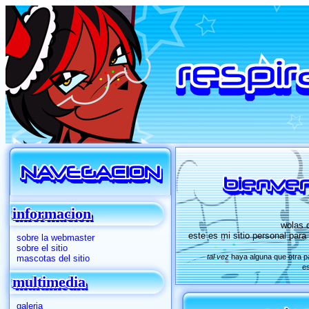
NAVEGACION
bienven
informacion
wolas q
este es mi sitio personal para
sobre la webmaster
sobre el sitio
tal vez
haya alguna que otra pa
mascotas del sitio
es
multimedia
galeria